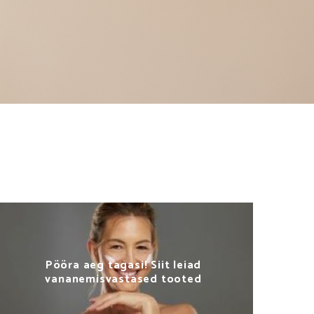
Pööra aeg tagasi! Siit leiad
vananemisvastased tooted