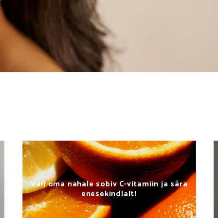
atum™
15 50ml
Vali oma nahale sobiv C-vitamiin ja sära
enesekindlalt!