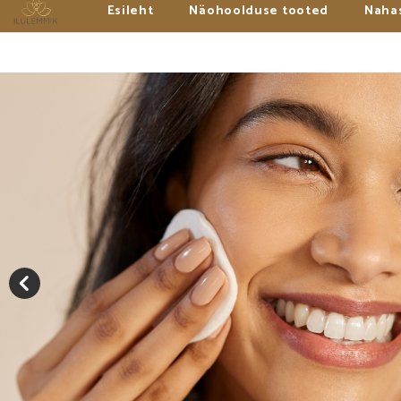
Esileht
Näohoolduse tooted
Naha