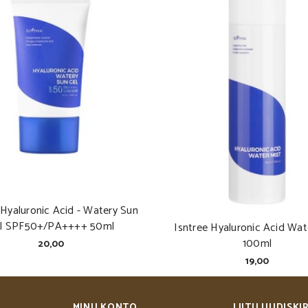
 Hyaluronic Acid - Watery Sun
l SPF50+/PA++++ 50ml
Isntree Hyaluronic Acid Wat
100ml
20,00
19,00
MINU KONTO
LIITU UUDISKI