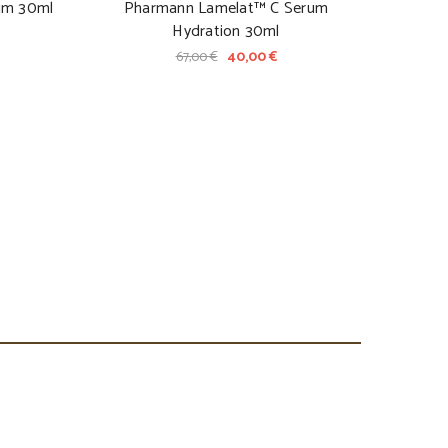
um 30ml
Pharmann Lamelat™ C Serum
Hydration 30ml
67,00 €
40,00 €